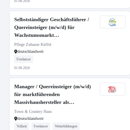
01.08.2026
Selbstständiger Geschäftsführer /
Quereinsteiger (m/w/d) für
Wachstumsmarkt
Seniorenbetreuung
Pflege Zuhause Küffel
deutschlandweit
Freelancer
01.08.2026
Manager / Quereinsteiger (m/w/d)
für marktführenden
Massivhaushersteller als
selbstständiger Gebietsleiter
Town & Country Haus
deutschlandweit
Vollzeit
Freelancer
Weiterbildungen