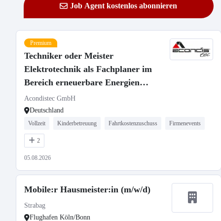
Job Agent kostenlos abonnieren
Premium
Techniker oder Meister
Elektrotechnik als Fachplaner im
Bereich erneuerbare Energien
(m/w/d)
Acondistec GmbH
Deutschland
Vollzeit
Kinderbetreuung
Fahrtkostenzuschuss
Firmenevents
2
05.08.2026
Mobile:r Hausmeister:in (m/w/d)
Strabag
Flughafen Köln/Bonn