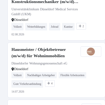
Konstruktionsmechaniker (m/w/d) -
im Gesundheitswesen
Universitätsklinikum Düsseldorf Medical Services
GmbH (UKM)
Düsseldorf
2
Vollzeit
Weiterbildungen
Jobrad
Kantine
02.08.2026
Hausmeister / Objektbetreuer
(m/w/d) für Wohnimmobilien
Düsseldorfer Wohnungsgenossenschaft eG
Düsseldorf
Vollzeit
Nachhaltiger Arbeitgeber
Flexible Arbeitszeiten
4
Gute Verkehrsanbindung
14.07.2026