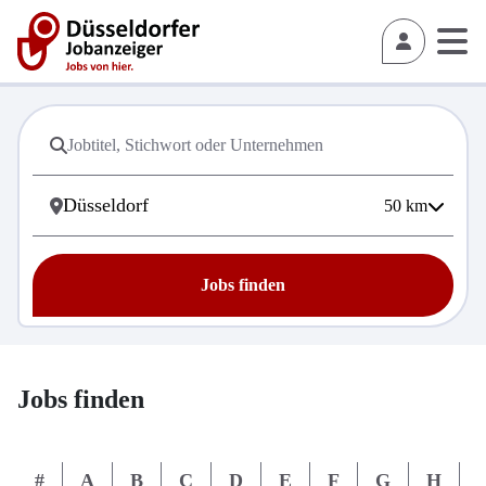
50
km
Jobs finden
Jobs finden
#
A
B
C
D
E
F
G
H
I