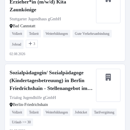
Erzieher*in (m/w/d) Kita
Zaunkönige
Stuttgarter Jugendhaus gGmbH
Bad Cannstatt
Vollzeit
Teilzeit
Weiterbildungen
Gute Verkehrsanbindung
3
Jobrad
02.08.2026
Sozialpädagogin/ Sozialpädagoge
(Kindertagesbetreuung) in Berlin
Friedrichshain - Stellenangebot im
Stellenmarkt Bildung
Trialog Jugendhilfe gGmbH
Berlin-Friedrichshain
Vollzeit
Teilzeit
Weiterbildungen
Jobticket
Tarifvergütung
Urlaub >= 30