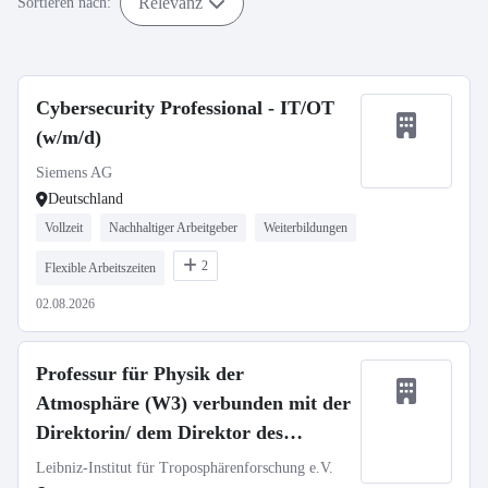
Relevanz
Sortieren nach:
Cybersecurity Professional - IT/OT
(w/m/d)
Siemens AG
Deutschland
Vollzeit
Nachhaltiger Arbeitgeber
Weiterbildungen
2
Flexible Arbeitszeiten
02.08.2026
Professur für Physik der
Atmosphäre (W3) verbunden mit der
Direktorin/ dem Direktor des
TROPOS
Leibniz-Institut für Troposphärenforschung e.V.