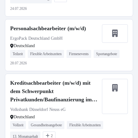
24.07.2026
Personalsachbearbeiter (m/w/d)
ErgoPack Deutschland GmbH
Deutschland
Teilzeit
Flexible Arbeitszeiten
Firmenevents
Sportangebote
28.07.2026
Kreditsachbearbeiter (m/w/d) mit
dem Schwerpunkt
Privatkunden/Baufinanzierung im
Bestandsgeschäft
Volksbank Düsseldorf Neuss eG
Deutschland
Vollzeit
Gesundheitsangebote
Flexible Arbeitszeiten
2
13. Monatsgehalt