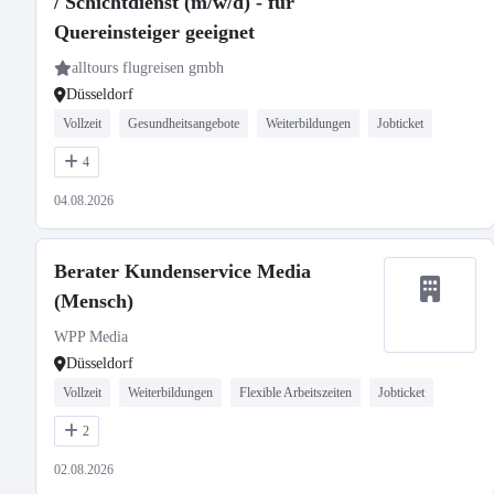
/ Schichtdienst (m/w/d) - für
Quereinsteiger geeignet
alltours flugreisen gmbh
Düsseldorf
Vollzeit
Gesundheitsangebote
Weiterbildungen
Jobticket
4
04.08.2026
Berater Kundenservice Media
(Mensch)
WPP Media
Düsseldorf
Vollzeit
Weiterbildungen
Flexible Arbeitszeiten
Jobticket
2
02.08.2026