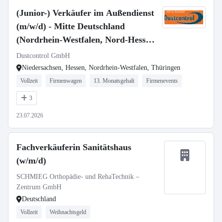
(Junior-) Verkäufer im Außendienst
(m/w/d) - Mitte Deutschland
(Nordrhein-Westfalen, Nord-Hessen,
Thüringen, Sachsen)
Dustcontrol GmbH
Niedersachsen, Hessen, Nordrhein-Westfalen, Thüringen
Vollzeit
Firmenwagen
13. Monatsgehalt
Firmenevents
3
23.07.2026
Fachverkäuferin Sanitätshaus
(w/m/d)
SCHMIEG Orthopädie- und RehaTechnik –
Zentrum GmbH
Deutschland
Vollzeit
Weihnachtsgeld