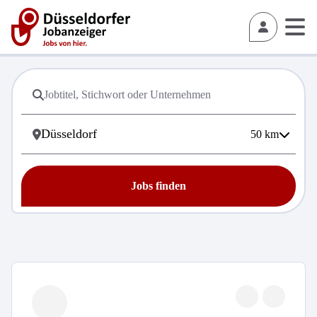
50
km
Jobs finden