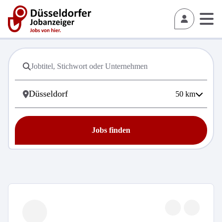
50
km
Jobs finden