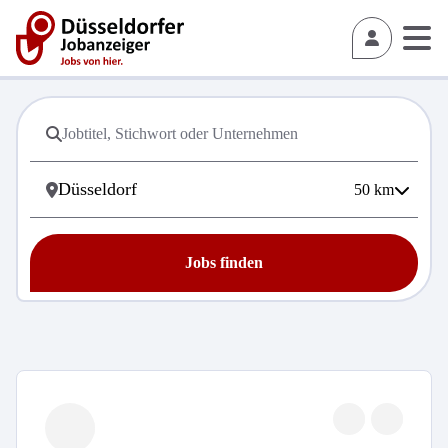
50
km
Jobs finden